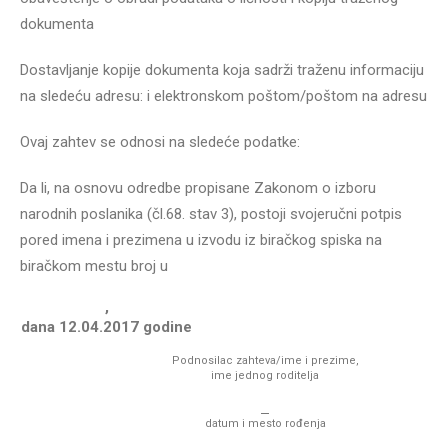
dokumenta
Dostavljanje kopije dokumenta koja sadrži traženu informaciju
na sledeću adresu:
i elektronskom poštom/poštom na adresu
Ovaj zahtev se odnosi na sledeće podatke:
Da li, na osnovu odredbe propisane Zakonom o izboru
narodnih poslanika (čl.68. stav 3), postoji svojeručni potpis
pored imena i prezimena
u izvodu iz biračkog spiska na
biračkom mestu broj
u
,
dana 12.04.2017 godine
Podnosilac zahteva/ime i prezime,
ime jednog roditelja
datum i mesto rođenja