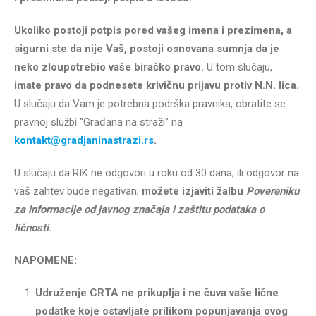
Ukoliko postoji potpis pored vašeg imena i prezimena, a
sigurni ste da nije Vaš, postoji osnovana sumnja da je
neko zloupotrebio vaše biračko pravo.
U tom slučaju,
imate pravo da podnesete krivičnu prijavu protiv N.N. lica.
U slučaju da Vam je potrebna podrška pravnika, obratite se
pravnoj službi "Građana na
straži" na
kontakt@gradjaninastrazi.rs
.
U slučaju da RIK ne odgovori u roku od 30 dana, ili odgovor na
vaš zahtev bude negativan,
možete izjaviti žalbu
Povereniku
za informacije od javnog značaja i zaštitu podataka o
ličnosti
.
NAPOMENE:
Udruženje CRTA ne prikuplja i ne čuva vaše lične
podatke koje ostavljate prilikom popunjavanja ovog