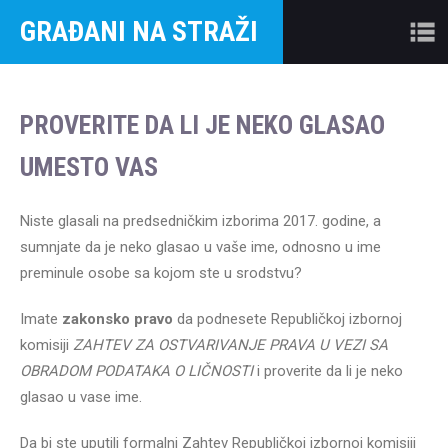
GRAĐANI NA STRAŽI
PROVERITE DA LI JE NEKO GLASAO
UMESTO VAS
Niste glasali na predsedničkim izborima 2017. godine, a
sumnjate da je neko glasao u vaše ime, odnosno u ime
preminule osobe sa kojom ste u srodstvu?
Imate
zakonsko pravo
da podnesete Republičkoj izbornoj
komisiji
ZAHTEV ZA OSTVARIVANJE PRAVA U VEZI SA
OBRADOM PODATAKA O LIČNOSTI
i proverite da li je neko
glasao u vase ime.
Da bi ste uputili formalni Zahtev Republičkoj izbornoj komisiji