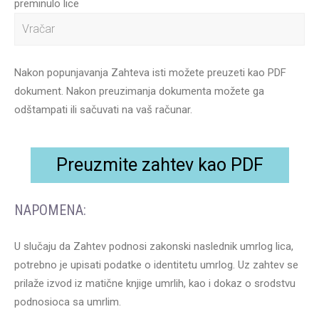
preminulo lice
Nakon popunjavanja Zahteva isti možete preuzeti kao PDF
dokument. Nakon preuzimanja dokumenta možete ga
odštampati ili sačuvati na vaš računar.
Preuzmite zahtev kao PDF
NAPOMENA:
U slučaju da Zahtev podnosi zakonski naslednik umrlog lica,
potrebno je upisati podatke o identitetu umrlog. Uz zahtev se
prilaže izvod iz matične knjige umrlih, kao i dokaz o srodstvu
podnosioca sa umrlim.