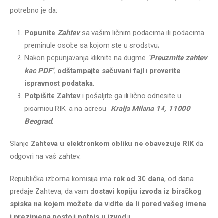
potrebno je da:
Popunite
Zahtev
sa vašim ličnim podacima ili podacima
preminule osobe sa kojom ste u srodstvu;
Nakon popunjavanja kliknite na dugme
"
Preuzmite zahtev
kao PDF
",
odštampajte sačuvani fajl
i
proverite
ispravnost podataka
.
Potpišite Zahtev
i pošaljite ga ili lično odnesite u
pisarnicu RIK-a na adresu-
Kralja Milana 14, 11000
Beograd
.
Slanje
Zahteva u elektronkom obliku ne obavezuje RIK
da
odgovri na vaš zahtev.
Republička izborna komisija ima
rok od 30 dana
, od dana
predaje Zahteva, da vam
dostavi kopiju izvoda iz biračkog
spiska na kojem možete da vidite da li pored vašeg imena
i prezimena postoji potpis u izvodu.