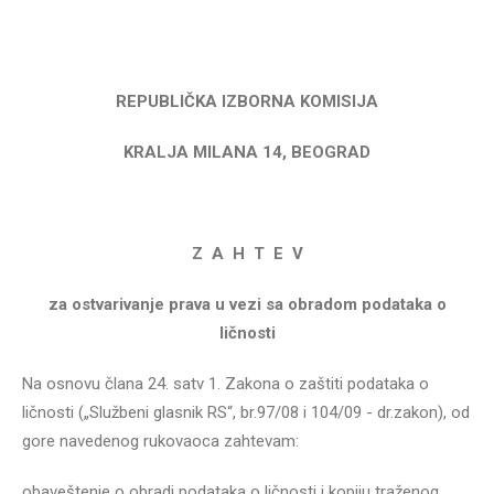
REPUBLIČKA IZBORNA KOMISIJA
KRALJA MILANA 14, BEOGRAD
Z A H T E V
za ostvarivanje prava u vezi sa obradom podataka o
ličnosti
Na osnovu člana 24. satv 1. Zakona o zaštiti podataka o
ličnosti („Službeni glasnik RS“, br.97/08 i 104/09 - dr.zakon), od
gore navedenog rukovaoca zahtevam:
obaveštenje o obradi podataka o ličnosti i kopiju traženog