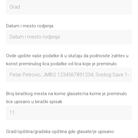
Datum i mesto rodjenja
Ovde upišite vaše podatke ili u slučaju da podnosite zahtev u
korist preminulog lica podatke od lica koje je preminulo
Broj biračkog mesta na kome glasate/na kome je preminulo
lice upisano u birački spisak
Grad/opština/gradska opština gde glasate/je upisano